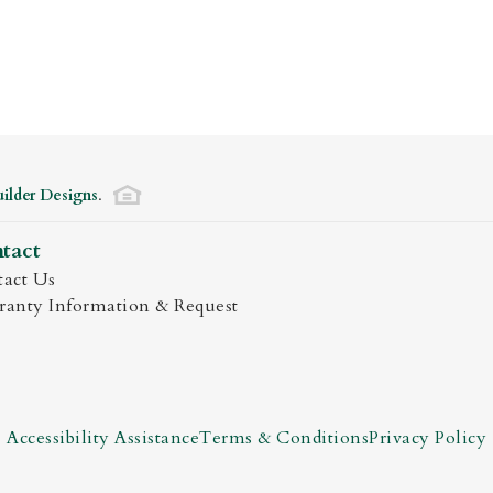
ilder Designs
.
tact
act Us
anty Information & Request
Accessibility Assistance
Terms & Conditions
Privacy Policy