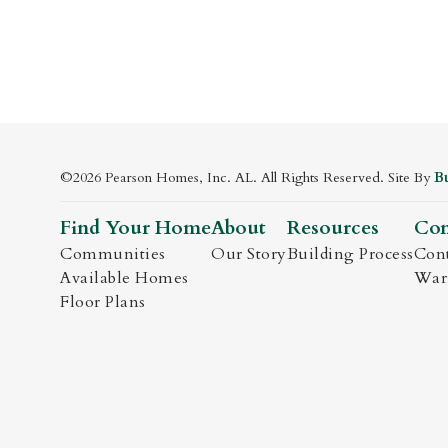
©
2026
Pearson Homes, Inc. AL
. All Rights Reserved. Site By
Bu
Find Your Home
About
Resources
Con
Communities
Our Story
Building Process
Cont
Available Homes
Warr
Floor Plans